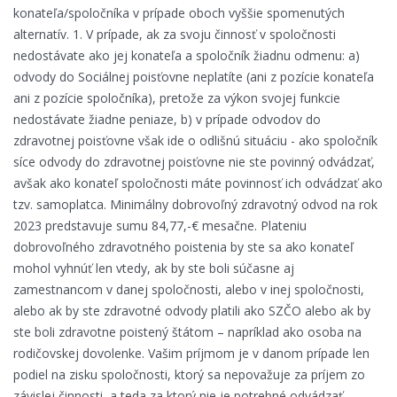
konateľa/spoločníka v prípade oboch vyššie spomenutých
alternatív. 1. V prípade, ak za svoju činnosť v spoločnosti
nedostávate ako jej konateľa a spoločník žiadnu odmenu: a)
odvody do Sociálnej poisťovne neplatíte (ani z pozície konateľa
ani z pozície spoločníka), pretože za výkon svojej funkcie
nedostávate žiadne peniaze, b) v prípade odvodov do
zdravotnej poisťovne však ide o odlišnú situáciu - ako spoločník
síce odvody do zdravotnej poisťovne nie ste povinný odvádzať,
avšak ako konateľ spoločnosti máte povinnosť ich odvádzať ako
tzv. samoplatca. Minimálny dobrovoľný zdravotný odvod na rok
2023 predstavuje sumu 84,77,-€ mesačne. Plateniu
dobrovoľného zdravotného poistenia by ste sa ako konateľ
mohol vyhnúť len vtedy, ak by ste boli súčasne aj
zamestnancom v danej spoločnosti, alebo v inej spoločnosti,
alebo ak by ste zdravotné odvody platili ako SZČO alebo ak by
ste boli zdravotne poistený štátom – napríklad ako osoba na
rodičovskej dovolenke. Vašim príjmom je v danom prípade len
podiel na zisku spoločnosti, ktorý sa nepovažuje za príjem zo
závislej činnosti, a teda za ktorý nie je potrebné odvádzať