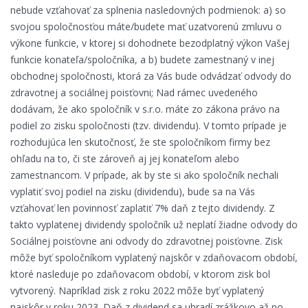
nebude vzťahovať za splnenia nasledovných podmienok: a) so
svojou spoločnosťou máte/budete mať uzatvorenú zmluvu o
výkone funkcie, v ktorej si dohodnete bezodplatný výkon Vašej
funkcie konateľa/spoločníka, a b) budete zamestnaný v inej
obchodnej spoločnosti, ktorá za Vás bude odvádzať odvody do
zdravotnej a sociálnej poisťovni; Nad rámec uvedeného
dodávam, že ako spoločník v s.r.o. máte zo zákona právo na
podiel zo zisku spoločnosti (tzv. dividendu). V tomto prípade je
rozhodujúca len skutočnosť, že ste spoločníkom firmy bez
ohľadu na to, či ste zároveň aj jej konateľom alebo
zamestnancom. V prípade, ak by ste si ako spoločník nechali
vyplatiť svoj podiel na zisku (dividendu), bude sa na Vás
vzťahovať len povinnosť zaplatiť 7% daň z tejto dividendy. Z
takto vyplatenej dividendy spoločník už neplatí žiadne odvody do
Sociálnej poisťovne ani odvody do zdravotnej poisťovne. Zisk
môže byť spoločníkom vyplatený najskôr v zdaňovacom období,
ktoré nasleduje po zdaňovacom období, v ktorom zisk bol
vytvorený. Napríklad zisk z roku 2022 môže byť vyplatený
najskôr v roku 2023. Daň z dividend sa uhradí zrážkovo až po