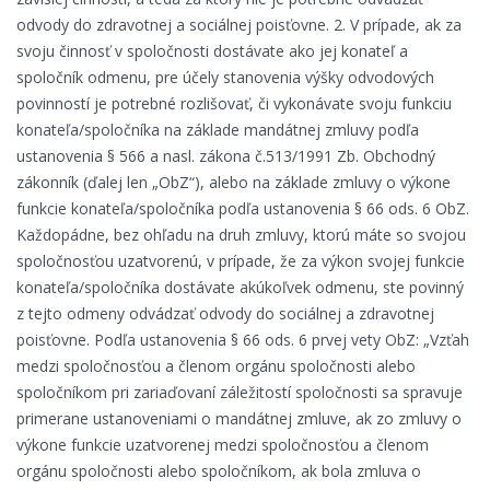
odvody do zdravotnej a sociálnej poisťovne. 2. V prípade, ak za
svoju činnosť v spoločnosti dostávate ako jej konateľ a
spoločník odmenu, pre účely stanovenia výšky odvodových
povinností je potrebné rozlišovať, či vykonávate svoju funkciu
konateľa/spoločníka na základe mandátnej zmluvy podľa
ustanovenia § 566 a nasl. zákona č.513/1991 Zb. Obchodný
zákonník (ďalej len „ObZ“), alebo na základe zmluvy o výkone
funkcie konateľa/spoločníka podľa ustanovenia § 66 ods. 6 ObZ.
Každopádne, bez ohľadu na druh zmluvy, ktorú máte so svojou
spoločnosťou uzatvorenú, v prípade, že za výkon svojej funkcie
konateľa/spoločníka dostávate akúkoľvek odmenu, ste povinný
z tejto odmeny odvádzať odvody do sociálnej a zdravotnej
poisťovne. Podľa ustanovenia § 66 ods. 6 prvej vety ObZ: „Vzťah
medzi spoločnosťou a členom orgánu spoločnosti alebo
spoločníkom pri zariaďovaní záležitostí spoločnosti sa spravuje
primerane ustanoveniami o mandátnej zmluve, ak zo zmluvy o
výkone funkcie uzatvorenej medzi spoločnosťou a členom
orgánu spoločnosti alebo spoločníkom, ak bola zmluva o