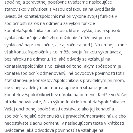
sociálnej a zdravotnej poisťovne uvádzame nasledujúce
stanovisko: V súvislosti s Vašou otázkou sa na úvod žiada
uviesť, že konateľ/spoločník má pri výkone svojej funkcie v
spoločnosti nárok na odmenu za výkon funkcie
konateľa/spoločníka spoločnosti, ktorej výšku, čas a spôsob
vyplácania určuje valné zhromaždenie (môže byť pritom
vyplácaná napr. mesačne, ale aj ročne a pod.). Na druhej strane
však konateľ/spoločník s.r.o. môže svoju funkciu vykonávať aj
bez nároku na odmenu. To, aké odvody sa vzťahujú na
konateľa/spoločníka s.r.o. závisí od toho, akým spôsobom je
konateľ/spoločník odmeňovaný. Iné odvodové povinnosti totiž
štát stanovuje konateľovi/spoločníkovi s pravidelným príjmom,
iné s nepravidelným príjmom a úplne iná situácia je pri
konateľovi/spoločníkovi bez nároku na odmenu. Keďže vo Vašej
otázke neuvádzate, či za výkon funkcie konateľa/spoločníka vo
Vašej obchodnej spoločnosti dostávate ako jej konateľ a
spoločník nejakú odmenu (či už pravidelnú/nepravidelnú), alebo
nedostávate žiadnu odmenu, v nasledujúcom texte v krátkosti
uvádzame, aká odvodová povinnosť sa vzťahuje na