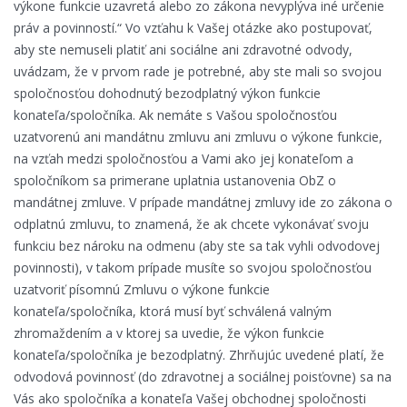
výkone funkcie uzavretá alebo zo zákona nevyplýva iné určenie
práv a povinností.“ Vo vzťahu k Vašej otázke ako postupovať,
aby ste nemuseli platiť ani sociálne ani zdravotné odvody,
uvádzam, že v prvom rade je potrebné, aby ste mali so svojou
spoločnosťou dohodnutý bezodplatný výkon funkcie
konateľa/spoločníka. Ak nemáte s Vašou spoločnosťou
uzatvorenú ani mandátnu zmluvu ani zmluvu o výkone funkcie,
na vzťah medzi spoločnosťou a Vami ako jej konateľom a
spoločníkom sa primerane uplatnia ustanovenia ObZ o
mandátnej zmluve. V prípade mandátnej zmluvy ide zo zákona o
odplatnú zmluvu, to znamená, že ak chcete vykonávať svoju
funkciu bez nároku na odmenu (aby ste sa tak vyhli odvodovej
povinnosti), v takom prípade musíte so svojou spoločnosťou
uzatvoriť písomnú Zmluvu o výkone funkcie
konateľa/spoločníka, ktorá musí byť schválená valným
zhromaždením a v ktorej sa uvedie, že výkon funkcie
konateľa/spoločníka je bezodplatný. Zhrňujúc uvedené platí, že
odvodová povinnosť (do zdravotnej a sociálnej poisťovne) sa na
Vás ako spoločníka a konateľa Vašej obchodnej spoločnosti