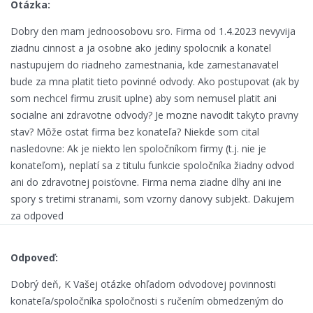
Otázka:
Dobry den mam jednoosobovu sro. Firma od 1.4.2023 nevyvija
ziadnu cinnost a ja osobne ako jediny spolocnik a konatel
nastupujem do riadneho zamestnania, kde zamestanavatel
bude za mna platit tieto povinné odvody. Ako postupovat (ak by
som nechcel firmu zrusit uplne) aby som nemusel platit ani
socialne ani zdravotne odvody? Je mozne navodit takyto pravny
stav? Môže ostat firma bez konateľa? Niekde som cital
nasledovne: Ak je niekto len spoločníkom firmy (t.j. nie je
konateľom), neplatí sa z titulu funkcie spoločníka žiadny odvod
ani do zdravotnej poisťovne. Firma nema ziadne dlhy ani ine
spory s tretimi stranami, som vzorny danovy subjekt. Dakujem
za odpoved
Odpoveď:
Dobrý deň, K Vašej otázke ohľadom odvodovej povinnosti
konateľa/spoločníka spoločnosti s ručením obmedzeným do