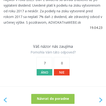
vyplatení dividend. Uvedené platí k podielu na zisku vytvorenom
od roku 2017 a neskôr. Za podiely na zisku vytvorené pred
rokom 2017 sa neplatí 7% daň z dividend, ale zdravotný odvod v
určenej výške. S pozdravom, ADVOKATnaWEBE.sk
19.04.23
Váš názor nás zaujíma
Pomohla Vám táto odpoveď?
7
0
ÁNO
NIE
Návrat do poradne