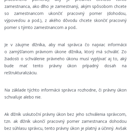
zamestnanca, ako dlho je zamestnaný, akým spôsobom chcete
so zamestnancom ukončiť pracovný pomer (dohodou,
výpoveďou a pod.), z akého dôvodu chcete skončiť pracovný
pomer s týmto zamestnancom a pod..
Je v záujme dlžníka, aby mal správca čo najviac informácii
o zamýšľanom právnom úkone dlžníka, ktorý má schváliť. Zo
žiadosti o schválenie právneho úkonu musí vyplývať aj to, aký
bude mať tento právny úkon prípadný dosah na
reštrukturalizáciu.
Na základe týchto informácii správca rozhodne, či právny úkon
schvaľuje alebo nie.
Ak dlžník uskutoční právny úkon bez jeho schválenia správcom,
tzn. ak dlžník ukončí pracovný pomer zamestnanca dohodou
bez súhlasu správcu, tento právny úkon je platný a účinný. Avšak