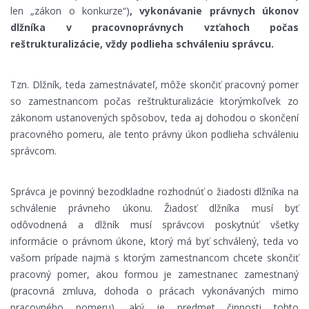
len „zákon o konkurze“)
, vykonávanie právnych úkonov
dlžníka v pracovnoprávnych vzťahoch počas
reštrukturalizácie, vždy podlieha schváleniu správcu.
Tzn. Dlžník, teda zamestnávateľ, môže skončiť pracovný pomer
so zamestnancom počas reštrukturalizácie ktorýmkoľvek zo
zákonom ustanovených spôsobov, teda aj dohodou o skončení
pracovného pomeru, ale tento právny úkon podlieha schváleniu
správcom.
Správca je povinný bezodkladne rozhodnúť o žiadosti dlžníka na
schválenie právneho úkonu. Žiadosť dlžníka musí byť
odôvodnená a dlžník musí správcovi poskytnúť všetky
informácie o právnom úkone, ktorý má byť schválený, teda vo
vašom prípade najmä s ktorým zamestnancom chcete skončiť
pracovný pomer, akou formou je zamestnanec zamestnaný
(pracovná zmluva, dohoda o prácach vykonávaných mimo
pracovného pomeru), aký je predmet činnosti tohto