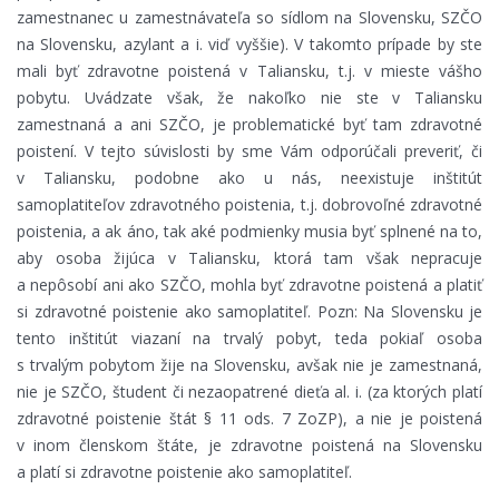
zamestnanec u zamestnávateľa so sídlom na Slovensku, SZČO
na Slovensku, azylant a i. viď vyššie). V takomto prípade by ste
mali byť zdravotne poistená v Taliansku, t.j. v mieste vášho
pobytu. Uvádzate však, že nakoľko nie ste v Taliansku
zamestnaná a ani SZČO, je problematické byť tam zdravotné
poistení. V tejto súvislosti by sme Vám odporúčali preveriť, či
v Taliansku, podobne ako u nás, neexistuje inštitút
samoplatiteľov zdravotného poistenia, t.j. dobrovoľné zdravotné
poistenia, a ak áno, tak aké podmienky musia byť splnené na to,
aby osoba žijúca v Taliansku, ktorá tam však nepracuje
a nepôsobí ani ako SZČO, mohla byť zdravotne poistená a platiť
si zdravotné poistenie ako samoplatiteľ. Pozn: Na Slovensku je
tento inštitút viazaní na trvalý pobyt, teda pokiaľ osoba
s trvalým pobytom žije na Slovensku, avšak nie je zamestnaná,
nie je SZČO, študent či nezaopatrené dieťa al. i. (za ktorých platí
zdravotné poistenie štát § 11 ods. 7 ZoZP), a nie je poistená
v inom členskom štáte, je zdravotne poistená na Slovensku
a platí si zdravotne poistenie ako samoplatiteľ.