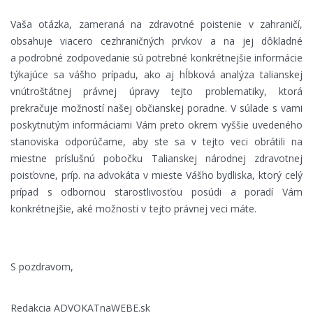
Vaša otázka, zameraná na zdravotné poistenie v zahraničí,
obsahuje viacero cezhraničných prvkov a na jej dôkladné
a podrobné zodpovedanie sú potrebné konkrétnejšie informácie
týkajúce sa vášho prípadu, ako aj hĺbková analýza talianskej
vnútroštátnej právnej úpravy tejto problematiky, ktorá
prekračuje možností našej občianskej poradne. V súlade s vami
poskytnutým informáciami Vám preto okrem vyššie uvedeného
stanoviska odporúčame, aby ste sa v tejto veci obrátili na
miestne príslušnú pobočku Talianskej národnej zdravotnej
poisťovne, príp. na advokáta v mieste Vášho bydliska, ktorý celý
prípad s odbornou starostlivosťou posúdi a poradí Vám
konkrétnejšie, aké možnosti v tejto právnej veci máte.
S pozdravom,
Redakcia ADVOKATnaWEBE.sk