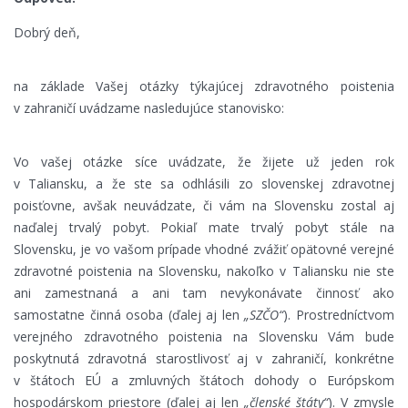
Dobrý deň,
na základe Vašej otázky týkajúcej zdravotného poistenia
v zahraničí uvádzame nasledujúce stanovisko:
Vo vašej otázke síce uvádzate, že žijete už jeden rok
v Taliansku, a že ste sa odhlásili zo slovenskej zdravotnej
poisťovne, avšak neuvádzate, či vám na Slovensku zostal aj
naďalej trvalý pobyt. Pokiaľ mate trvalý pobyt stále na
Slovensku, je vo vašom prípade vhodné zvážiť opätovné verejné
zdravotné poistenia na Slovensku, nakoľko v Taliansku nie ste
ani zamestnaná a ani tam nevykonávate činnosť ako
samostatne činná osoba (ďalej aj len
„SZČO“
). Prostredníctvom
verejného zdravotného poistenia na Slovensku Vám bude
poskytnutá zdravotná starostlivosť aj v zahraničí, konkrétne
v štátoch EÚ a zmluvných štátoch dohody o Európskom
hospodárskom priestore (ďalej aj len
„členské štáty“
). V zmysle