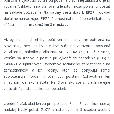
poisťovňa vydať do 30 dní od podania písomnej žiadosti o jeho
vydanie. Vzhľadom na stanovenú lehotu, môžu poistenci dostať
na základe požiadania
Náhradný certifikát k EPZP
- doklad
dočasne nahradzujúci EPZP. Platnosť náhradného certifikátu je v
súčasnej dobe
maximálne 3 mesiace.
Ak by ste ale chceli byť opäť verejne zdravotne poistená na
Slovensku, nemohli by ste byť súčasne zdravotne poistená
v Taliansku, nakoľko podľa NARIADENIE RADY (EHS) č. 574/72,
ktorým sa stanovuje postup pri vykonávaní nariadenia (EHS) č.
1408/71 o uplatňovaní systémov sociálneho zabezpečenia na
zamestnancov a ich rodiny, ktorí sa pohybujú rámci
spoločenstva, občan môže byť
poistení (zdravotne) len
v jednom členskom štáte. Na Slovensku ste si platili verejné
zdravotné poistenia ako samoplatiteľ.
Uvedené však platí len za predpokladu, že na Slovensku máte aj
naďalej trvalý pobyt. ZoZP v ustanovení § 3 uvádza osobný