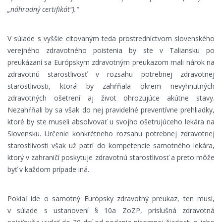
„náhradný certifikát“).“
V súlade s vyššie citovaným teda prostredníctvom slovenského
verejného zdravotného poistenia by ste v Taliansku po
preukázaní sa Európskym zdravotným preukazom mali nárok na
zdravotnú starostlivosť v rozsahu potrebnej zdravotnej
starostlivosti, ktorá by zahŕňala okrem nevyhnutných
zdravotných ošetrení aj život ohrozujúce akútne stavy.
Nezahŕňali by sa však do nej pravidelné preventívne prehliadky,
ktoré by ste museli absolvovať u svojho ošetrujúceho lekára na
Slovensku. Určenie konkrétneho rozsahu potrebnej zdravotnej
starostlivosti však už patrí do kompetencie samotného lekára,
ktorý v zahraničí poskytuje zdravotnú starostlivosť a preto môže
byť v každom prípade iná.
Pokiaľ ide o samotný Európsky zdravotný preukaz, ten musí,
v súlade s ustanovení § 10a ZoZP, príslušná zdravotná