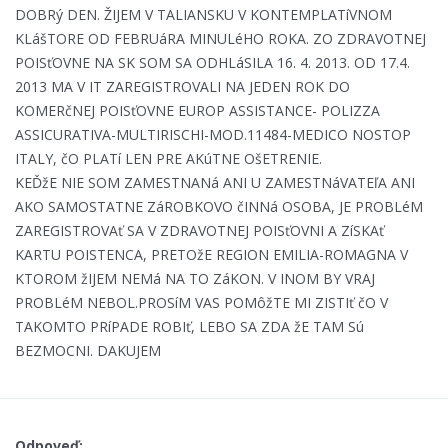
DOBRý DEN. ŽIJEM V TALIANSKU V KONTEMPLATíVNOM
KLášTORE OD FEBRUáRA MINULéHO ROKA. ZO ZDRAVOTNEJ
POISťOVNE NA SK SOM SA ODHLáSILA 16. 4. 2013. OD 17.4.
2013 MA V IT ZAREGISTROVALI NA JEDEN ROK DO
KOMERčNEJ POISťOVNE EUROP ASSISTANCE- POLIZZA
ASSICURATIVA-MULTIRISCHI-MOD.11484-MEDICO NOSTOP
ITALY, čO PLATí LEN PRE AKúTNE OšETRENIE.
KEĎžE NIE SOM ZAMESTNANá ANI U ZAMESTNáVATEľA ANI
AKO SAMOSTATNE ZáROBKOVO čINNá OSOBA, JE PROBLéM
ZAREGISTROVAť SA V ZDRAVOTNEJ POISťOVNI A ZíSKAť
KARTU POISTENCA, PRETOžE REGION EMILIA-ROMAGNA V
KTOROM žIJEM NEMá NA TO ZáKON. V INOM BY VRAJ
PROBLéM NEBOL.PROSíM VAS POMôžTE MI ZISTIť čO V
TAKOMTO PRíPADE ROBIť, LEBO SA ZDA žE TAM Sú
BEZMOCNI. DAKUJEM
Odpoveď: