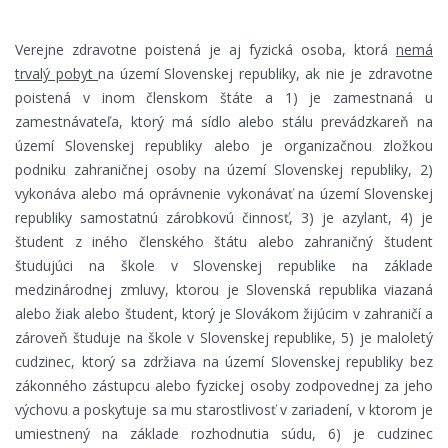
Verejne zdravotne poistená je aj fyzická osoba, ktorá
nemá
trvalý pobyt
na území Slovenskej republiky, ak nie je zdravotne
poistená v inom členskom štáte a 1) je zamestnaná u
zamestnávateľa, ktorý má sídlo alebo stálu prevádzkareň na
území Slovenskej republiky alebo je organizačnou zložkou
podniku zahraničnej osoby na území Slovenskej republiky, 2)
vykonáva alebo má oprávnenie vykonávať na území Slovenskej
republiky samostatnú zárobkovú činnosť, 3) je azylant, 4) je
študent z iného členského štátu alebo zahraničný študent
študujúci na škole v Slovenskej republike na základe
medzinárodnej zmluvy, ktorou je Slovenská republika viazaná
alebo žiak alebo študent, ktorý je Slovákom žijúcim v zahraničí a
zároveň študuje na škole v Slovenskej republike, 5) je maloletý
cudzinec, ktorý sa zdržiava na území Slovenskej republiky bez
zákonného zástupcu alebo fyzickej osoby zodpovednej za jeho
výchovu a poskytuje sa mu starostlivosť v zariadení, v ktorom je
umiestnený na základe rozhodnutia súdu, 6) je cudzinec