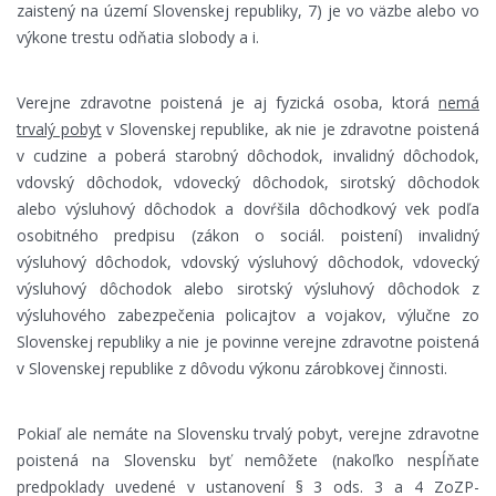
zaistený na území Slovenskej republiky, 7) je vo väzbe
alebo vo
výkone trestu odňatia slobody a i.
Verejne zdravotne poistená je aj fyzická osoba, ktorá
nemá
trvalý pobyt
v Slovenskej republike, ak nie je zdravotne poistená
v cudzine a poberá starobný dôchodok, invalidný dôchodok,
vdovský dôchodok, vdovecký dôchodok, sirotský dôchodok
alebo výsluhový dôchodok a dovŕšila dôchodkový vek podľa
osobitného predpisu (zákon o sociál. poistení) invalidný
výsluhový dôchodok, vdovský výsluhový dôchodok, vdovecký
výsluhový dôchodok alebo sirotský výsluhový dôchodok z
výsluhového zabezpečenia policajtov a vojakov, výlučne zo
Slovenskej republiky a nie je povinne verejne zdravotne poistená
v Slovenskej republike z dôvodu výkonu zárobkovej činnosti.
Pokiaľ ale nemáte na Slovensku trvalý pobyt, verejne zdravotne
poistená na Slovensku byť nemôžete (nakoľko nespĺňate
predpoklady uvedené v ustanovení § 3 ods. 3 a 4 ZoZP-