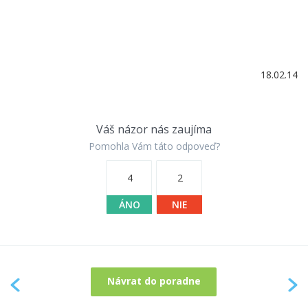
18.02.14
Váš názor nás zaujíma
Pomohla Vám táto odpoveď?
4
2
ÁNO
NIE
Návrat do poradne