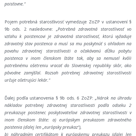
poisťovne.“
Pojem potrebná starostlivosť vymedzuje
ZoZP v ustanovení §
9b ods. 2 nasledovne: „
Potrebná zdravotná starostlivosť vo
vzťahu k poistencovi je zdravotná starostlivosť, ktorú vyžaduje
zdravotný stav poistenca a musí sa mu poskytnúť s ohľadom na
povahu zdravotnej starostlivosti a očakávanú dĺžku pobytu
poistenca v inom členskom štáte tak, aby sa nemusel kvôli
potrebnému ošetreniu vracať do Slovenskej republiky skôr, ako
pôvodne zamýšľal. Rozsah potrebnej zdravotnej starostlivosti
určuje ošetrujúci lekár.“
Ďalej podľa ustanovenia § 9b ods. 6 ZoZP:
„Nárok na úhradu
nákladov potrebnej zdravotnej starostlivosti podľa odseku 2
preukazuje poistenec poskytovateľovi zdravotnej starostlivosti v
inom členskom štáte: a) európskym preukazom zdravotného
poistenia (ďalej len „európsky preukaz“),
b) náhradným certifikátom k európskemu preukazu (ďalej len