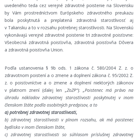
uvedeného teda cez verejné zdravotné poistenie na Slovensku
by Vám prostredníctvom Európskeho zdravotného preukazu
bola poskytnutá a preplatená zdravotná starostlivosť aj
v Taliansku a to v rozsahu potrebnej starostlivosti. Na Slovenskú
vykonávajú verejné zdravotné poistenie tri zdravotné poisťovne:
Všeobecná zdravotná poisťovňa, zdravotná poisťovňa Dôvera
a zdravotná poisťovňa Union.
Podľa ustanovenia § 9b ods. 1 zákona č. 580/2004 Z. z. o
zdravotnom poistení a o zmene a doplnení zákona č. 95/2002 Z.
z. o poisťovníctve a o zmene a doplnení niektorých zákonov
v platnom znení (ďalej len
„ZoZP“
):
„
Poistenec má právo na
úhradu nákladov zdravotnej starostlivosti poskytnutej v inom
členskom štáte podľa osobitných predpisov, a to
a) potrebnej zdravotnej starostlivosti,
b) zdravotnej starostlivosti v plnom rozsahu, ak má poistenec
bydlisko v inom členskom štáte,
c) zdravotnej starostlivosti so súhlasom príslušnej zdravotnej