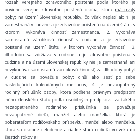
rozsah verejného zdravotného poistenia podľa ktorého je
povinne verejne zdravotne poistená osoba, ktorá
má trvalý
pobyt
na území Slovenskej republiky, čo však neplatí ak: 1. je
zamestnaná v cudzine a je zdravotne poistená na území štátu, v
ktorom vykonáva činnosť zamestnanca, 2. vykonáva
samostatnú zárobkovú činnosť v cudzine a je zdravotne
poistená na území štátu, v ktorom vykonáva činnosť, 3.
dlhodobo sa zdržiava v cudzine a je zdravotne poistená v
cudzine a na území Slovenskej republiky nie je zamestnaná ani
nevykonáva samostatnú zárobkovú činnosť; za dlhodobý pobyt
v cudzine sa považuje pobyt dlhší ako šesť po sebe
nasledujúcich kalendárnych mesiacov, 4. je nezaopatrený
rodinný príslušník osoby, ktorá podlieha právnym predpisom
iného členského štátu podľa osobitných predpisov, za takého
nezaopatreného rodinného príslušníka sa považuje
nezaopatrené dieťa, manžel alebo manželka, ktorá je
poberateľom rodičovského príspevku, manžel alebo manželka,
ktorá sa osobne celodenne a riadne stará o dieťa vo veku do
šiestich rokov a i.