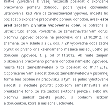
Krátke vysvetlenie k Vašej možnosti požiadať o skončenie
pracovného pomeru dohodou: podľa vyššie citovaného
ustanovenia, keď Vám dá zamestnávateľ výpoveď, môžete ho
požiadať o skončenie pracovného pomeru dohodou, avšak
ešte
pred začatím plynutia výpovednej doby.
Je potrebné si
ustrážiť túto lehotu. Povedzme, že zamestnávateľ Vám doručí
písomnú výpoveď osobne na pracovisku dňa 21.10.2012. To
znamená, že v súlade s § 62 ods. 7 ZP výpovedná doba začne
plynúť od prvého dňa kalendárneho mesiaca nasledujúceho po
doručení výpovede, t. j. od 01.11.2012. Ak máte záujem
o skončenie pracovného pomeru dohodou namiesto výpovede,
musíte teda zamestnávateľa o to požiadať do 01.11.2012.
Odporúčame Vám žiadosť doručiť zamestnávateľovi v písomnej
forme buď osobne na pracovisku, s tým, že jedno vyhotovenie
žiadosti si necháte potvrdiť podpisom zamestnávateľa (na
preukázanie toho, že ste žiadosť skutočne prevzal), alebo mu
písomnú žiadosť zašlete poštou s podacím lístkom
a doručenkou, ktoré si následne uschováte.