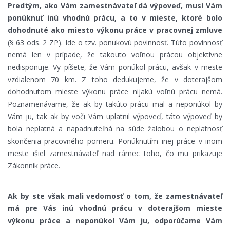
Predtým, ako Vám zamestnávateľ dá výpoveď, musí Vám
ponúknuť inú vhodnú prácu, a to v mieste, ktoré bolo
dohodnuté ako miesto výkonu práce v pracovnej zmluve
(§ 63 ods. 2 ZP). Ide o tzv. ponukovú povinnosť. Túto povinnosť
nemá len v prípade, že takouto voľnou prácou objektívne
nedisponuje. Vy píšete, že Vám ponúkol prácu, avšak v meste
vzdialenom 70 km. Z toho dedukujeme, že v doterajšom
dohodnutom mieste výkonu práce nijakú voľnú prácu nemá.
Poznamenávame, že ak by takúto prácu mal a neponúkol by
Vám ju, tak ak by voči Vám uplatnil výpoveď, táto výpoveď by
bola neplatná a napadnuteľná na súde žalobou o neplatnosť
skončenia pracovného pomeru. Ponúknutím inej práce v inom
meste išiel zamestnávateľ nad rámec toho, čo mu prikazuje
Zákonník práce.
Ak by ste však mali vedomosť o tom, že zamestnávateľ
má pre Vás inú vhodnú prácu v doterajšom mieste
výkonu práce a neponúkol Vám ju, odporúčame Vám