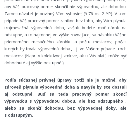
aby Váš pracovný pomer skončil nie výpoveďou, ale dohodou.
Zamestnávateľ je povinný Vám vyhovieť (§ 76 os. 2 YP). V tom
prípade Váš pracovný pomer zanikne bez toho, aby Vám plynula
trojmesačná výpovedná doba, avšak budete mať nárok na
odstupné, a to najmenej vo výške rovnajúcej sa násobku Vášho
priemerného mesačného zárobku a počtu mesiacov, počas
ktorých by trvala výpovedná doba., t.j. vo Vašom prípade troch
mesiacov. (Napr. v kolektívnej zmluve, ak u Vás platí, môže byť
dohodnuté aj vyššie odstupné.)
Podľa súčasnej právnej úpravy totiž nie je možné, aby
zároveň plynula výpovedná doba a navyše by ste dostali
aj odstupné. Buď sa teda pracovný pomer skončí
výpoveďou s výpovednou dobou, ale bez odstupného ,
alebo sa skončí dohodou, bez výpovednej doby, ale
s odstupným.