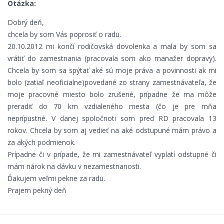
Otázka:
Dobrý deň,
chcela by som Vás poprosiť o radu.
20.10.2012 mi končí rodičovská dovolenka a mala by som sa
vrátiť do zamestnania (pracovala som ako manažer dopravy).
Chcela by som sa spýtať aké sú moje práva a povinnosti ak mi
bolo (zatiaľ neoficialne)povedané zo strany zamestnávateľa, že
moje pracovné miesto bolo zrušené, prípadne že ma môže
preradiť do 70 km vzdialeného mesta (čo je pre mňa
neprípustné. V danej spoločnoti som pred RD pracovala 13
rokov. Chcela by som aj vedieť na aké odstupuné mám právo a
za akých podmienok.
Prípadne či v prípade, že mi zamestnávateľ vyplatí odstupné či
mám nárok na dávku v nezamestnanosti.
Ďakujem veľmi pekne za radu.
Prajem pekný deň