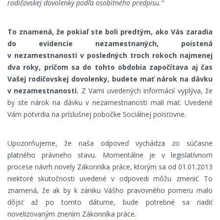
rodičovskej dovolenky podľa osobitného predpisu.“
To znamená, že pokiaľ ste boli predtým, ako Vás zaradia
do evidencie nezamestnaných, poistená
v nezamestnanosti v posledných troch rokoch najmenej
dva roky, pričom sa do tohto obdobia započítava aj čas
Vašej rodičovskej dovolenky, budete mať nárok na dávku
v nezamestnanosti.
Z Vami uvedených informácií vyplýva, že
by ste nárok na dávku v nezamestnanosti mali mať. Uvedené
Vám potvrdia na príslušnej pobočke Sociálnej poisťovne.
Upozorňujeme, že naša odpoveď vychádza zo súčasne
platného právneho stavu. Momentálne je v legislatívnom
procese návrh novely Zákonníka práce, ktorým sa od 01.01.2013
niektoré skutočnosti uvedené v odpovedi môžu zmeniť. To
znamená, že ak by k zániku Vášho pravovného pomeru malo
dôjsť až po tomto dátume, bude potrebné sa riadiť
novelizovaným znením Zákonníka práce.