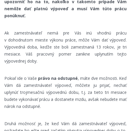
upozorniť ho na to, nakoľko v takomto prípade Vám
nemôže dať platnú výpoveď a musí Vám túto prácu
ponúknuť.
Ak zamestnávateľ nemá pre Vás inú vhodnú prácu
v dohodnutom mieste výkonu práce, môže Vám dať výpoveď.
Výpovedná doba, keďže ste boli zamestnaná 13 rokov, je tri
mesiace. Váš pracovný pomer zanikne uplynutím tejto
výpovednej doby.
Pokiaľ ide o Vaše
právo na odstupné
, máte dve možnosti. Keď
Vám dá zamestnávateľ výpoveď, môžete ju prijať, nechať
uplynúť trojmesačnú výpovednú dobu, t.j. za tieto tri mesiace
budete vykonávať prácu a dostanete mzdu, avšak nebudete mať
nárok na odstupné.
Druhá možnosť je, že keď Vám dá zamestnávateľ výpoveď,
požiadate ho ešte pred začatím plynutia výpovednej doby o to,