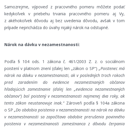
Samozrejme, výpoveď z pracovného pomeru môžete podať
kedykoľvek v priebehu trvania pracovného pomeru aj Vy,
z akéhokoľvek dôvodu aj bez uvedenia dôvodu, avšak v tom
prípade neprichádza do úvahy nijaký nárok na odstupné.
Nárok na dávku v nezamestnanosti:
Podľa § 104 ods. 1 zákona č. 461/2003 Z. z. o sociálnom
poistení v platnom znení (ďalej len „zákon o SP“)
„Poistenec má
nárok na dávku v nezamestnanosti, ak v posledných troch rokoch
pred zaradením do evidencie nezamestnaných občanov
hľadajúcich zamestnanie (ďalej len „evidencia nezamestnaných
občanov“) bol poistený v nezamestnanosti najmenej dva roky, ak
tento zákon neustanovuje inak.“
Zároveň podľa § 104a zákona
o SP
„Do obdobia poistenia v nezamestnanosti na nárok na dávku
v nezamestnanosti sa započítava obdobie prerušenia povinného
poistenia v nezamestnanosti zamestnanca z dôvodu čerpania