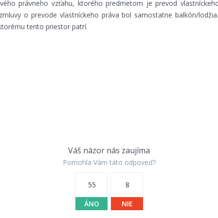
ho právneho vzťahu, ktorého predmetom je prevod vlastníckeho 
mluvy o prevode vlastníckeho práva bol samostatne balkón/lodžia
torému tento priestor patrí.
Váš názor nás zaujíma
Pomohla Vám táto odpoveď?
55
8
ÁNO
NIE