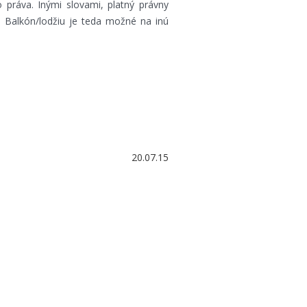
práva. Inými slovami, platný právny
. Balkón/lodžiu je teda možné na inú
20.07.15