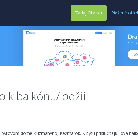
Zadaj Otázku
Riešené otáz
o k balkónu/lodžii
 bytovom dome Kuzmányho, Kežmarok. K bytu prislúchajú i dva balko