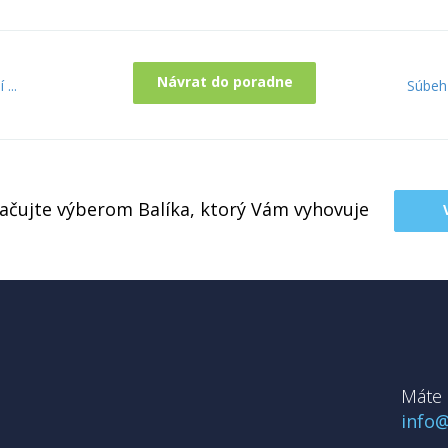
Návrat do poradne
...
Súbeh
račujte výberom Balíka, ktorý Vám vyhovuje
Máte 
info