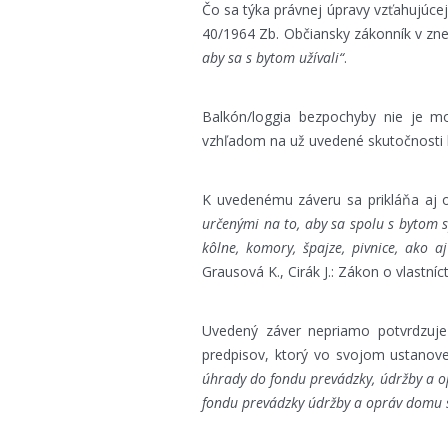
Čo sa týka právnej úpravy vzťahujúcej
40/1964 Zb. Občiansky zákonník v zne
aby sa s bytom užívali“
.
Balkón/loggia bezpochyby nie je m
vzhľadom na už uvedené skutočnosti ba
K uvedenému záveru sa prikláňa aj o
určenými na to, aby sa spolu s bytom s
kôlne, komory, špajze, pivnice, ako a
Grausová K., Cirák J.: Zákon o vlastní
Uvedený záver nepriamo potvrdzuje 
predpisov, ktorý vo svojom ustanove
úhrady do fondu prevádzky, údržby a op
fondu prevádzky údržby a opráv domu sa