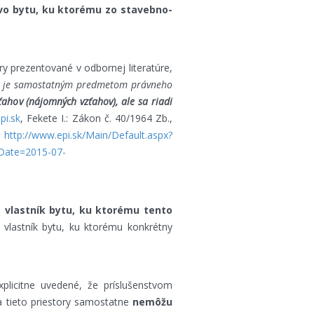
tvo bytu, ku ktorému zo stavebno-
ry prezentované v odbornej literatúre,
 nie je samostatným predmetom právneho
ahov (nájomných vzťahov), ale sa riadi
pi.sk
, Fekete I.: Zákon č. 40/1964 Zb.,
,
http://www.epi.sk/Main/Default.aspx?
Date=2015-07-
e vlastník bytu, ku ktorému tento
o vlastník bytu, ku ktorému konkrétny
plicitne uvedené, že príslušenstvom
 tieto priestory samostatne
nemôžu