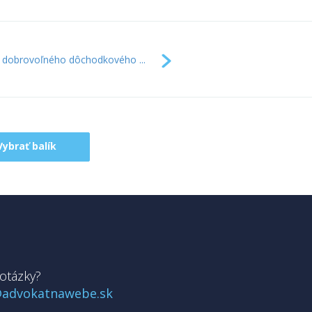
 dobrovoľného dôchodkového ...
Vybrať balík
otázky?
@advokatnawebe.sk