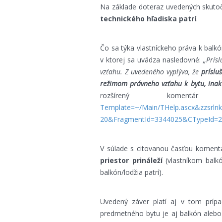
Na základe doteraz uvedených skuto
technického hľadiska patrí
.
Čo sa týka vlastníckeho práva k balkó
v ktorej sa uvádza nasledovné:
„
Prís
vzťahu. Z uvedeného vyplýva, že
príslu
režimom právneho vzťahu k bytu, inak
rozšírený kom
Template=~/Main/THelp.ascx&zzsrl
20&FragmentId=3344025&CTypeId=2
V súlade s citovanou časťou koment
priestor prináleží
(vlastníkom balk
balkón/lodžia patrí).
Uvedený záver platí aj v tom prípa
predmetného bytu je aj balkón alebo