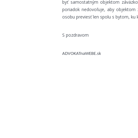
byť samostatným objektom záväzkové
poriadok nedovoľuje, aby objektom z
osobu previesť len spolu s bytom, ku k
S pozdravom
ADVOKATnaWEBE.sk