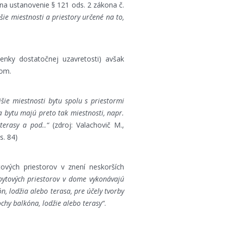
 na ustanovenie § 121 ods. 2 zákona č.
šie miestnosti a priestory určené na to,
nky dostatočnej uzavretosti) avšak
tom.
jšie miestnosti bytu spolu s priestormi
a bytu majú preto tak miestnosti, napr.
terasy a pod..“
(zdroj: Valachovič M.,
s. 84)
ových priestorov v znení neskorších
ebytových priestorov v dome vykonávajú
n, lodžia alebo terasa, pre účely tvorby
chy balkóna, lodžie alebo terasy“
.