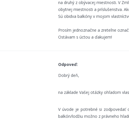
na druhý z obývacej miestnosti. V Zml
obytnej miestnosti a príslušenstva. A
Sú obidva balkóny v mojom vlastníctv
Prosím jednoznačne a zreteľne označi
Ostávam s úctou a ďakujem!
Odpoveď:
Dobrý deň,
na základe Vašej otázky ohľadom vla
V úvode je potrebné si zodpovedať 
balkón/lodžiu možno z právneho hľadis