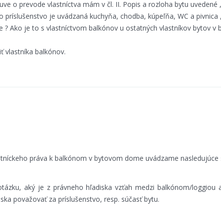
uve o prevode vlastníctva mám v čl. II. Popis a rozloha bytu uvedené
ko príslušenstvo je uvádzaná kuchyňa, chodba, kúpeľňa, WC a pivnica 
e ? Ako je to s vlastníctvom balkónov u ostatných vlastníkov bytov 
ť vlastníka balkónov.
stníckeho práva k balkónom v bytovom dome uvádzame nasledujúce 
otázku, aký je z právneho hľadiska vzťah medzi balkónom/loggiou 
ka považovať za príslušenstvo, resp. súčasť bytu.