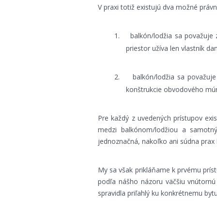
V praxi totiž existujú dva možné právne
1.
balkón/lodžia sa považuje z
priestor užíva len vlastník d
2.
balkón/lodžia sa považuje
konštrukcie obvodového múru
Pre každý z uvedených prístupov exis
medzi balkónom/lodžiou a samotn
jednoznačná, nakoľko ani súdna prax 
My sa však prikláňame k prvému prístu
podľa nášho názoru väčšiu vnútornú l
spravidla priľahlý ku konkrétnemu bytu