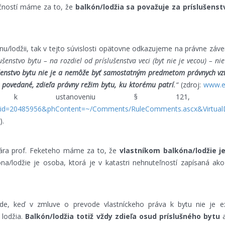
čností máme za to, že
balkón/lodžia sa považuje za príslušens
nu/lodžii, tak v tejto súvislosti opätovne odkazujeme na právne záve
lušenstvo bytu – na rozdiel od príslušenstva veci (byt nie je vecou) –
šenstvo bytu nie je a nemôže byť samostatným predmetom právnych vzť
 povedané, zdieľa právny režim bytu, ku ktorému patrí
.“
(zdroj:
www.e
entár k ustanoveniu § 121
nkid=20485956&phContent=~/Comments/RuleComments.ascx&Virtual
).
ára prof. Feketeho máme za to, že
vlastníkom balkóna/lodžie j
óna/lodžie je osoba, ktorá je v katastri nehnuteľností zapísaná ak
de, keď v zmluve o prevode vlastníckeho práva k bytu nie je ex
 lodžia.
Balkón/lodžia totiž vždy zdieľa osud príslušného bytu
a