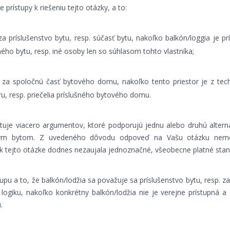
 prístupy k riešeniu tejto otázky, a to:
a príslušenstvo bytu, resp. súčasť bytu, nakoľko balkón/loggia je pr
aného bytu, resp. iné osoby len so súhlasom tohto vlastníka;
 za spoločnú časť bytového domu, nakoľko tento priestor je z tec
, resp. priečelia príslušného bytového domu.
tuje viacero argumentov, ktoré podporujú jednu alebo druhú altern
ým bytom. Z uvedeného dôvodu odpoveď na Vašu otázku nemô
k tejto otázke dodnes nezaujala jednoznačné, všeobecne platné stan
pu a to, že balkón/lodžia sa považuje sa príslušenstvo bytu, resp. z
ogiku, nakoľko konkrétny balkón/lodžia nie je verejne prístupná a 
.