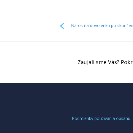
Nárok na dovolenku po skončení 
Zaujali sme Vás? Pok
Podmienky používania obsahu