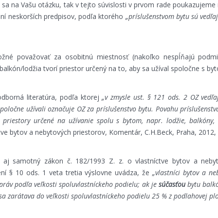
 sa na Vašu otázku, tak v tejto súvislosti v prvom rade poukazujeme
ní neskorších predpisov, podľa ktorého
„príslušenstvom bytu sú vedľaj
ožné považovať za osobitnú miestnosť (nakoľko nespĺňajú podmie
lkón/lodžia tvorí priestor určený na to, aby sa užíval spoločne s by
dborná literatúra, podľa ktorej
„v zmysle ust. § 121 ods. 2 OZ vedľa
poločne užívali označuje OZ za príslušenstvo bytu. Povahu príslušenstv
j priestory určené na užívanie spolu s bytom, napr. lodžie, balkóny, 
ctve bytov a nebytových priestorov, Komentár, C.H.Beck, Praha, 2012, 
aj samotný zákon č. 182/1993 Z. z. o vlastníctve bytov a nebyt
ní § 10 ods. 1 veta tretia výslovne uvádza, že
„vlastníci bytov a n
ráv podľa veľkosti spoluvlastníckeho podielu; ak je
súčasťou
bytu balkó
 zarátava do veľkosti spoluvlastníckeho podielu 25 % z podlahovej plo